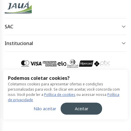
SAC
(71) 3450-7961
Institucional
Horário de atendimento:
Política de Privacidade
Contate-nos também por email:
Política de Cookies
atendimento@viacaoregional.com.br. Horário de
atendimento: de segunda à sexta-feira das 8h às 17h.
Termos de Uso
Podemos coletar cookies?
Coletamos cookies para apresentar ofertas e condições
Compra 100% segura
Acessar meu pedido
personalizadas para você. Se clicar em aceitar, você concorda com
isso. Você pode ler a
Política de cookies
ou acessar nossa
Política
de privacidade
© Jauá feito por ClickBus 2026
Não aceitar
Aceitar
Política de Privacidade
Política de Cookies
Termos de Uso